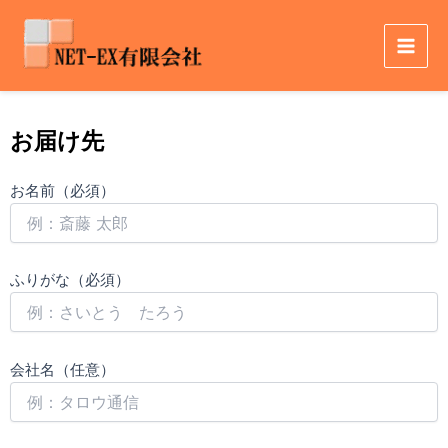
内
Main
容
Men
を
ス
キ
ッ
お届け先
プ
お名前（必須）
ふりがな（必須）
会社名（任意）