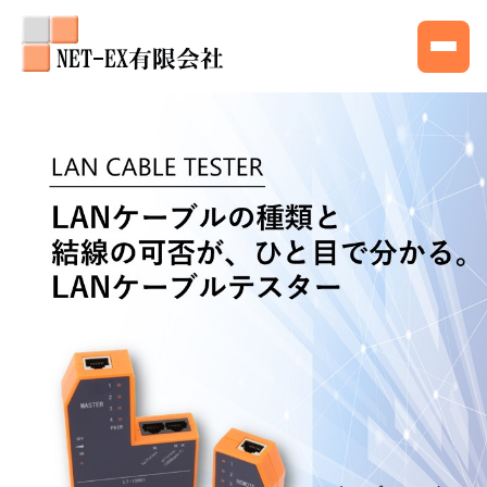
内
容
を
ス
キ
ッ
プ