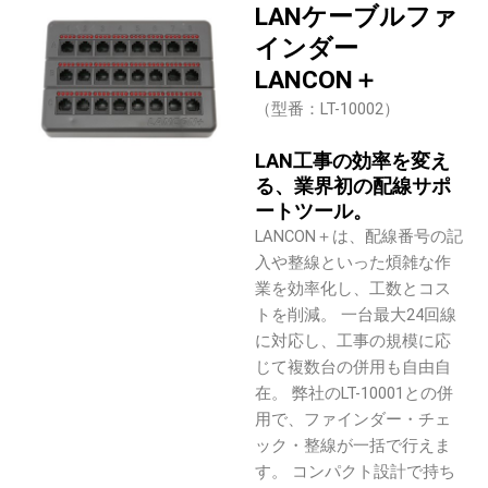
LANケーブルファ
インダー
LANCON＋
（型番：LT-10002）
LAN工事の効率を変え
る、業界初の配線サポ
ートツール。
LANCON＋は、配線番号の記
入や整線といった煩雑な作
業を効率化し、工数とコス
トを削減。 一台最大24回線
に対応し、工事の規模に応
じて複数台の併用も自由自
在。 弊社のLT-10001との併
用で、ファインダー・チェ
ック・整線が一括で行えま
す。 コンパクト設計で持ち