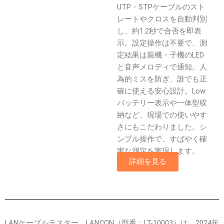
UTP・STPケーブルのスト
レートやクロスを自動判別
し、約1.2秒で合否を即表
示。設定操作は不要で、測
定結果は親機・子機のLED
と音声メロディで通知。人
為的ミスを防ぎ、誰でも正
確に使える安心設計。Low
バッテリー表示や一体型収
納など、現場での使いやす
さにもこだわりました。シ
ンプル操作で、すばやく確
実な測定を実現します。
詳細を見る
LANケーブルテスター LANCON（型番：LT-10003）は、2024年